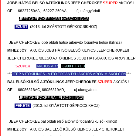
JOBB HÁTSÓ BELSŐ AJTÓKILINCS
JEEP CHEROKEE
SZUPER
AKCIÓS !
OE: 68227250AA, 68227-250AA, új utángyártott
JEEP CHEROKEE JOBB HÁTSÓ KILINCS
EZÜST
(2013.-tól GYÁRTOTT GÉPKOCSIKHOZ)
JEEP CHEROKEE jobb oldali hátsó ajtónyitó fogantyú belső (kilincs)
MIHEZ JÓ?:
AKCIÓS JOBB HÁTSÓ BELSŐ KILINCS JEEP CHEROKEE!!
JEEP CHEROKEE /BELSŐ AJTÓKILINCS JOBB HÁTSÓ AKCIÓS ÁRON JEE
SZUPER
AKCIÓS ÁR :
8900 FT / DB
***
JEEP
AJTÓKILINCS - AJTÓ FOGANTYÚ AKCIÓS ÁRON MISKOLCON
***
BAL ELSŐ KÜLSŐ AJTÓKILINCS
JEEP CHEROKEE
SZUPER
AKCIÓS !
OE: 68086818AC, 68086819AD, új utángyártott
JEEP CHEROKEE BAL ELSŐ KILINCS
FEKETE
(2013.-tól GYÁRTOTT GÉPKOCSIKHOZ)
JEEP CHEROKEE bal oldali első ajtónyitó fogantyú külső (kilincs)
MIHEZ JÓ?:
AKCIÓS BAL ELSŐ KÜLSŐ KILINCS JEEP CHEROKEE!!