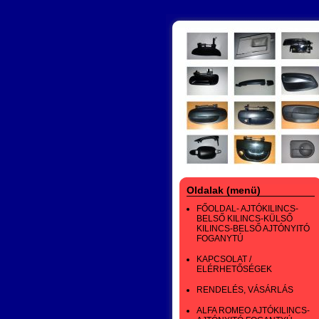
Oldalak (menü)
FŐOLDAL- AJTÓKILINCS-
BELSŐ KILINCS-KÜLSŐ
KILINCS-BELSŐ AJTÓNYITÓ
FOGANYTÚ
KAPCSOLAT /
ELÉRHETŐSÉGEK
RENDELÉS, VÁSÁRLÁS
ALFA ROMEO AJTÓKILINCS-