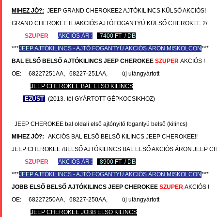
MIHEZ JÓ?:
JEEP GRAND CHEROKEE2 AJTÓKILINCS KÜLSŐ AKCIÓS!
GRAND CHEROKEE II. /AKCIÓS AJTÓFOGANTYÚ KÜLSŐ CHEROKEE 2/
SZUPER
AKCIÓS ÁR :
7400 FT / DB
***
JEEP
AJTÓKILINCS - AJTÓ FOGANTYÚ AKCIÓS ÁRON MISKOLCON
***
BAL ELSŐ BELSŐ AJTÓKILINCS
JEEP CHEROKEE
SZUPER
AKCIÓS !
OE: 68227251AA, 68227-251AA, új utángyártott
JEEP CHEROKEE BAL ELSŐ KILINCS
EZÜST
(2013.-tól GYÁRTOTT GÉPKOCSIKHOZ)
JEEP CHEROKEE bal oldali első ajtónyitó fogantyú belső (kilincs)
MIHEZ JÓ?:
AKCIÓS BAL ELSŐ BELSŐ KILINCS JEEP CHEROKEE!!
JEEP CHEROKEE /BELSŐ AJTÓKILINCS BAL ELSŐ AKCIÓS ÁRON JEEP C
SZUPER
AKCIÓS ÁR :
8900 FT / DB
***
JEEP
AJTÓKILINCS - AJTÓ FOGANTYÚ AKCIÓS ÁRON MISKOLCON
***
JOBB ELSŐ BELSŐ AJTÓKILINCS
JEEP CHEROKEE
SZUPER
AKCIÓS !
OE: 68227250AA, 68227-250AA, új utángyártott
JEEP CHEROKEE JOBB ELSŐ KILINCS