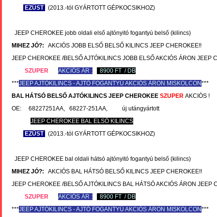
EZÜST
(2013.-tól GYÁRTOTT GÉPKOCSIKHOZ)
JEEP CHEROKEE jobb oldali első ajtónyitó fogantyú belső (kilincs)
MIHEZ JÓ?:
AKCIÓS JOBB ELSŐ BELSŐ KILINCS JEEP CHEROKEE!!
JEEP CHEROKEE /BELSŐ AJTÓKILINCS JOBB ELSŐ AKCIÓS ÁRON JEEP 
SZUPER
AKCIÓS ÁR :
8900 FT / DB
***
JEEP
AJTÓKILINCS - AJTÓ FOGANTYÚ AKCIÓS ÁRON MISKOLCON
***
BAL HÁTSÓ BELSŐ AJTÓKILINCS
JEEP CHEROKEE
SZUPER
AKCIÓS !
OE: 68227251AA, 68227-251AA, új utángyártott
JEEP CHEROKEE BAL ELSŐ KILINCS
EZÜST
(2013.-tól GYÁRTOTT GÉPKOCSIKHOZ)
JEEP CHEROKEE bal oldali hátsó ajtónyitó fogantyú belső (kilincs)
MIHEZ JÓ?:
AKCIÓS BAL HÁTSÓ BELSŐ KILINCS JEEP CHEROKEE!!
JEEP CHEROKEE /BELSŐ AJTÓKILINCS BAL HÁTSÓ AKCIÓS ÁRON JEEP
SZUPER
AKCIÓS ÁR :
8900 FT / DB
***
JEEP
AJTÓKILINCS - AJTÓ FOGANTYÚ AKCIÓS ÁRON MISKOLCON
***