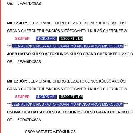
OE: 5FW47DX8AB
MIHEZ JÓ?:
JEEP GRAND CHEROKEE2 AJTÓKILINCS KÜLSŐ AKCIÓS!
GRAND CHEROKEE II. /AKCIÓS AJTÓFOGANTYÚ KÜLSŐ CHEROKEE 2/
SZUPER
AKCIÓS ÁR :
5300 FT / DB
***
JEEP
AJTÓKILINCS - AJTÓ FOGANTYÚ AKCIÓS ÁRON MISKOLCON
***
JOBB HÁTSÓ KÜLSŐ AJTÓKILINCS KÜLSŐ
GRAND CHEROKEE II.
AKCIÓS
OE: 5FW46DX8AB
MIHEZ JÓ?:
JEEP GRAND CHEROKEE2 AJTÓKILINCS KÜLSŐ AKCIÓS!
GRAND CHEROKEE II. /AKCIÓS AJTÓFOGANTYÚ KÜLSŐ CHEROKEE 2/
SZUPER
AKCIÓS ÁR :
5300 FT / DB
***
JEEP
AJTÓKILINCS - AJTÓ FOGANTYÚ AKCIÓS ÁRON MISKOLCON
***
CSOMAGTÉR HÁTSÓ KÜLSŐ AJTÓKILINCS KÜLSŐ
GRAND CHEROKEE II
OE: 5GD47DX8AA
CSOMAGTARTÓ AJTÓKILINCS