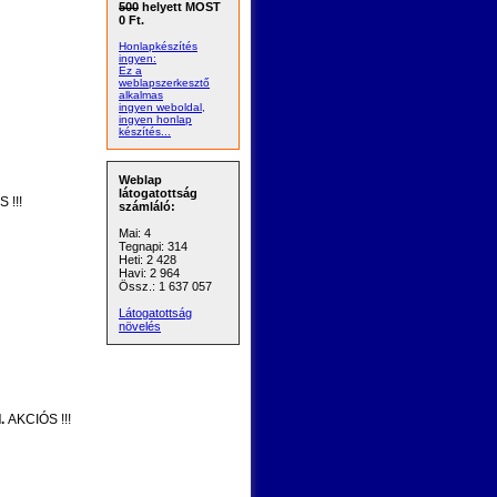
500
helyett MOST
0 Ft.
Honlapkészítés
ingyen:
Ez a
weblapszerkesztő
alkalmas
ingyen weboldal,
ingyen honlap
készítés...
Weblap
látogatottság
 !!!
számláló:
Mai: 4
Tegnapi: 314
Heti: 2 428
Havi: 2 964
Össz.: 1 637 057
Látogatottság
növelés
.
AKCIÓS !!!