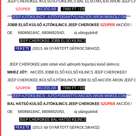
JEEP CHEROKEE /KÜLSŐ AJTÓKILINCS BAL ELSŐ AKCIÓS ÁRON JEEP C
SZUPER
AKCIÓS ÁR :
7990 FT / DB
***
JEEP
AJTÓKILINCS - AJTÓ FOGANTYÚ AKCIÓS ÁRON MISKOLCON
***
JOBB ELSŐ KÜLSŐ AJTÓKILINCS
JEEP CHEROKEE
SZUPER
AKCIÓS !
OE: 68086818AC, 68086820AD, új utángyártott
JEEP CHEROKEE JOBB ELSŐ KILINCS
FEKETE
(2013.-tól GYÁRTOTT GÉPKOCSIKHOZ)
JEEP CHEROKEE jobb oldali első ajtónyitó fogantyú külső (kilincs)
MIHEZ JÓ?:
AKCIÓS JOBB ELSŐ KÜLSŐ KILINCS JEEP CHEROKEE!!
JEEP CHEROKEE /KÜLSŐ AJTÓKILINCS JOBB ELSŐ AKCIÓS ÁRON JEEP
SZUPER
AKCIÓS ÁR :
7990 FT / DB
***
JEEP
AJTÓKILINCS - AJTÓ FOGANTYÚ AKCIÓS ÁRON MISKOLCON
***
BAL HÁTSÓ KÜLSŐ AJTÓKILINCS
JEEP CHEROKEE
SZUPER
AKCIÓS !
OE: 68086818AC, 68086820AD, új utángyártott
JEEP CHEROKEE BAL HÁTSÓ KILINCS
FEKETE
(2013.-tól GYÁRTOTT GÉPKOCSIKHOZ)