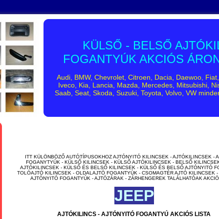
KÜLSŐ - BELSŐ AJTÓKI
FOGANTYÚK AKCIÓS ÁRON
Audi, BMW, Chevrolet, Citroen, Dacia, Daewoo, Fiat
Iveco, Kia, Lancia, Mazda, Mercedes, Mitsubishi, Ni
Saab, Seat, Skoda, Suzuki, Toyota, Volvo, VW minde
ITT KÜLÖNBÖZŐ AUTÓTÍPUSOKHOZ AJTÓNYITÓ KILINCSEK - AJTÓKILINCSEK - 
FOGANYTYÚK - KÜLSŐ KILINCSEK - KÜLSŐ AJTÓKILINCSEK - BELSŐ KILINCSE
AJTÓKILINCSEK - KÜLSŐ ÉS BELSŐ KILINCSEK - KÜLSŐ ÉS BELSŐ AJTÓNYITÓ 
TOLÓAJTÓ KILINCSEK - OLDALAJTÓ FOGANTYÚK - CSOMAGTÉR AJTÓ KILINCSEK 
AJTÓNYITÓ FOGANTYÚK - AJTÓZÁRAK - ZÁRHENGEREK TALÁLHATÓAK AKCI
JEEP
AJTÓKILINCS - AJTÓNYITÓ FOGANTYÚ AKCIÓS LISTA