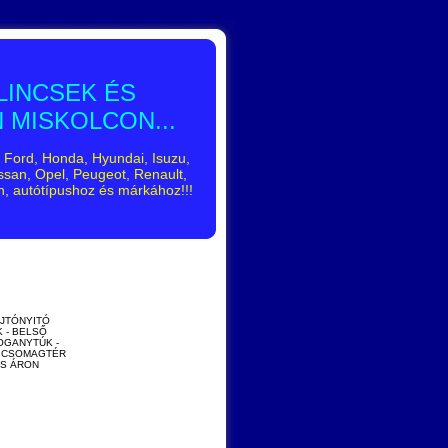
LINCSEK ÉS
 MISKOLCON...
, Ford, Honda, Hyundai, Isuzu,
ssan, Opel, Peugeot, Renault,
n, autótípushoz és márkához!!!
AJTÓNYITÓ
K - BELSŐ
FOGANYTÚK -
- CSOMAGTÉR
ÓS ÁRON