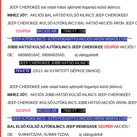
JEEP CHEROKEE bal oldali hátsó ajtónyitó fogantyú külső (kilincs)
MIHEZ JÓ?:
AKCIÓS BAL HÁTSÓ KÜLSŐ KILINCS JEEP CHEROKEE!!
JEEP CHEROKEE /KÜLSŐ AJTÓKILINCS BAL HÁTSÓ AKCIÓS ÁRON JEEP
SZUPER
AKCIÓS ÁR :
7990 FT / DB
***
JEEP
AJTÓKILINCS - AJTÓ FOGANTYÚ AKCIÓS ÁRON MISKOLCON
***
JOBB HÁTSÓ KÜLSŐ AJTÓKILINCS
JEEP CHEROKEE
SZUPER
AKCIÓS !
OE: 68086818AC, 68086820AD, új utángyártott
JEEP CHEROKEE JOBB HÁTSÓ KILINCS
FEKETE
(2013.-tól GYÁRTOTT GÉPKOCSIKHOZ)
JEEP CHEROKEE jobb oldali hátsó ajtónyitó fogantyú külső (kilincs)
MIHEZ JÓ?:
AKCIÓS JOBB HÁTSÓ KÜLSŐ KILINCS JEEP CHEROKEE!!
JEEP CHEROKEE /KÜLSŐ AJTÓKILINCS JOBB HÁTSÓ AKCIÓS ÁRON JEE
SZUPER
AKCIÓS ÁR :
7990 FT / DB
***
JEEP
AJTÓKILINCS - AJTÓ FOGANTYÚ AKCIÓS ÁRON MISKOLCON
***
BAL ELSŐ KÜLSŐ AJTÓKILINCS
JEEP RENEGADE
SZUPER
AKCIÓS !
OE: 5UW40TZZAA, 5UW69-TZZAA, új utángyártott