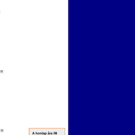
!
!!
!!
A honlap ára
78