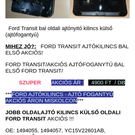
Ford Transit bal oldali ajtónyitó kilincs külső
(ajtófogantyú)
MIHEZ JÓ?:
FORD TRANSIT AJTÓKILINCS BAL
ELSŐ AKCIÓS!
FORD TRANSIT/AKCIÓS AJTÓFOGANYTÚ BAL
ELSŐ FORD TRANSIT/
SZUPER
AKCIÓS ÁR :
4900 FT / DB
***
FORD
AJTÓKILINCS - AJTÓ FOGANTYÚ
AKCIÓS ÁRON MISKOLCON
***
JOBB OLDALAJTÓ KILINCS KÜLSŐ
OLDALI
FORD TRANSIT
AKCIÓS !!!
OE: 1494055, 1494057, YC15V22601AB,