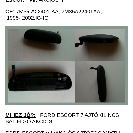
OE: 7M35-A22401-AA, 7M35A22401AA,
1995- 2002.IG-IG
MIHEZ JÓ?:
FORD ESCORT 7 AJTÓKILINCS
BAL ELSŐ AKCIÓS!
FORD ESCORT VII./AKCIÓS AJTÓFOGANYTÚ