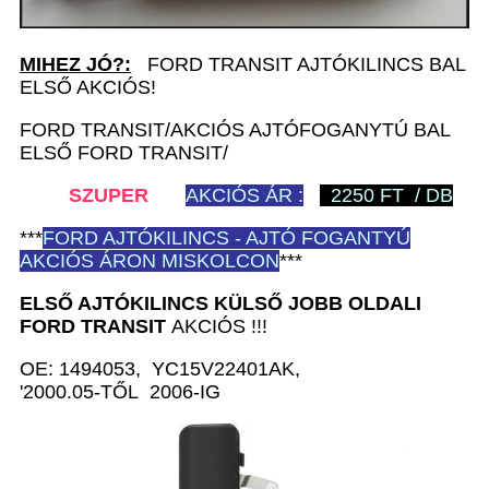
MIHEZ JÓ?:
FORD TRANSIT AJTÓKILINCS BAL
ELSŐ AKCIÓS!
FORD TRANSIT/AKCIÓS AJTÓFOGANYTÚ BAL
ELSŐ FORD TRANSIT/
SZUPER
AKCIÓS ÁR :
2250 FT / DB
***
FORD
AJTÓKILINCS - AJTÓ FOGANTYÚ
AKCIÓS ÁRON MISKOLCON
***
ELSŐ AJTÓKILINCS KÜLSŐ JOBB
OLDALI
FORD TRANSIT
AKCIÓS !!!
OE: 1494053, YC15V22401AK,
'2000.05-TŐL 2006-IG