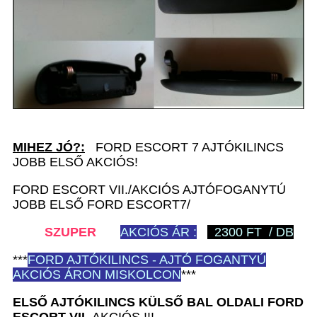
MIHEZ JÓ?:
FORD ESCORT 7 AJTÓKILINCS
JOBB ELSŐ AKCIÓS!
FORD ESCORT VII./AKCIÓS AJTÓFOGANYTÚ
JOBB ELSŐ FORD ESCORT7/
SZUPER
AKCIÓS ÁR :
2300 FT / DB
***
FORD
AJTÓKILINCS - AJTÓ FOGANTYÚ
AKCIÓS ÁRON MISKOLCON
***
ELSŐ AJTÓKILINCS KÜLSŐ BAL
OLDALI
FORD
ESCORT VII.
AKCIÓS !!!