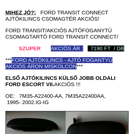
MIHEZ JÓ?:
FORD TRANSIT CONNECT
AJTÓKILINCS CSOMAGTÉR AKCIÓS!
FORD TRANSIT/AKCIÓS AJTÓFOGANYTÚ
CSOMAGTARTÓ FORD TRANSIT CONNECT/
SZUPER
AKCIÓS ÁR :
7190 FT / DB
***
FORD
AJTÓKILINCS - AJTÓ FOGANTYÚ
AKCIÓS ÁRON MISKOLCON
***
ELSŐ AJTÓKILINCS KÜLSŐ JOBB
OLDALI
FORD ESCORT VII.
AKCIÓS !!!
OE: 7M35-A22400-AA, 7M35A22400AA,
1995- 2002.IG-IG