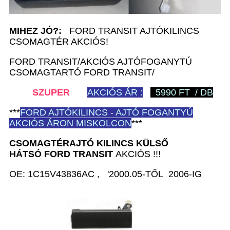
MIHEZ JÓ?:
FORD TRANSIT AJTÓKILINCS
CSOMAGTÉR AKCIÓS!
FORD TRANSIT/AKCIÓS AJTÓFOGANYTÚ
CSOMAGTARTÓ FORD TRANSIT/
SZUPER
AKCIÓS ÁR :
5990 FT / DB
***
FORD
AJTÓKILINCS - AJTÓ FOGANTYÚ
AKCIÓS ÁRON MISKOLCON
***
CSOMAGTÉRAJTÓ KILINCS KÜLSŐ
HÁTSÓ
FORD TRANSIT
AKCIÓS !!!
OE: 1C15V43836AC , '2000.05-TŐL 2006-IG