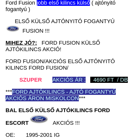
Ford Fusion
j
obb első kilincs külső
( ajtónyitó
fogantyú )
ELSŐ KÜLSŐ AJTÓNYITÓ FOGANTYÚ
FUSION !!!
MIHEZ JÓ?:
FORD FUSION KÜLSŐ
AJTÓKILINCS AKCIÓ!
FORD FUSION/AKCIÓS ELSŐ AJTÓNYITÓ
KILINCS FORD FUSION/
SZUPER
AKCIÓS ÁR :
4690 FT / DB
***
FORD
AJTÓKILINCS - AJTÓ FOGANTYÚ
AKCIÓS ÁRON MISKOLCON
***
BAL ELSŐ KÜLSŐ AJTÓKILINCS FORD
ESCORT
AKCIÓS !!!
OE: 1995-2001 IG