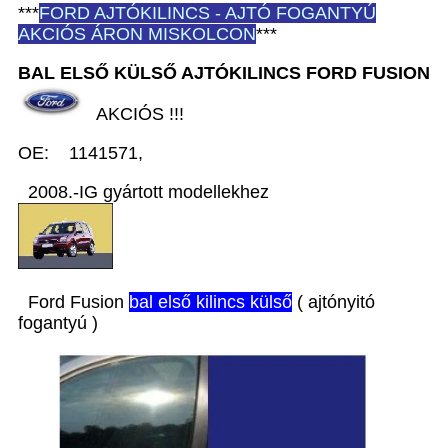
***
FORD
AJTÓKILINCS - AJTÓ FOGANTYÚ
AKCIÓS ÁRON MISKOLCON
***
BAL ELSŐ KÜLSŐ AJTÓKILINCS FORD
FUSION
AKCIÓS !!!
OE: 1141571,
2008.-IG gyártott modellekhez
Ford Fusion
b
al első kilincs külső
( ajtónyitó
fogantyú )