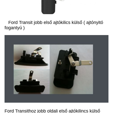
Ford Transit jobb első ajtókilics külső ( ajtónyitó
fogantyú )
Ford Transithoz jobb oldali első ajtókilincs külső