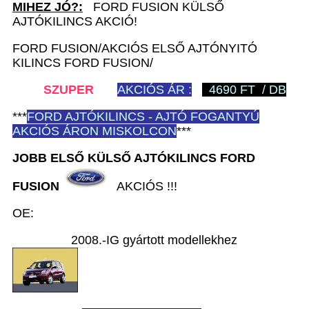
MIHEZ JÓ?:
FORD FUSION KÜLSŐ
AJTÓKILINCS AKCIÓ!
FORD FUSION/AKCIÓS ELSŐ AJTÓNYITÓ
KILINCS FORD FUSION/
SZUPER
AKCIÓS ÁR :
4690 FT / DB
***
FORD
AJTÓKILINCS - AJTÓ FOGANTYÚ
AKCIÓS ÁRON MISKOLCON
***
JOBB ELSŐ KÜLSŐ AJTÓKILINCS FORD
FUSION
AKCIÓS !!!
OE:
2008.-IG gyártott modellekhez