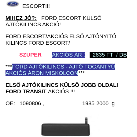
ESCORT!!!
MIHEZ JÓ?:
FORD ESCORT KÜLSŐ
AJTÓKILINCS AKCIÓ!
FORD ESCORT/AKCIÓS ELSŐ AJTÓNYITÓ
KILINCS FORD ESCORT/
SZUPER
AKCIÓS ÁR :
2835 FT / DB
***
FORD
AJTÓKILINCS - AJTÓ FOGANTYÚ
AKCIÓS ÁRON MISKOLCON
***
ELSŐ AJTÓKILINCS KÜLSŐ JOBB
OLDALI
FORD TRANSIT
AKCIÓS !!!
OE: 1090806 , 1985-2000-ig