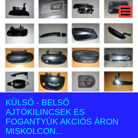
KÜLSŐ - BELSŐ
AJTÓKILINCSEK ÉS
FOGANTYÚK AKCIÓS ÁRON
MISKOLCON...