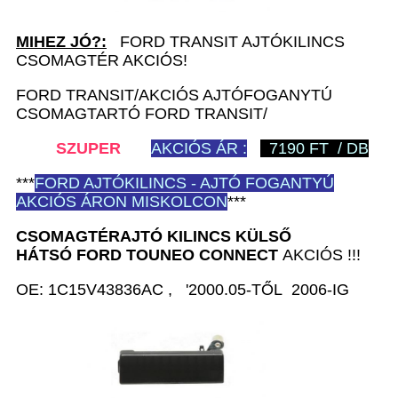
MIHEZ JÓ?:
FORD TRANSIT AJTÓKILINCS
CSOMAGTÉR AKCIÓS!
FORD TRANSIT/AKCIÓS AJTÓFOGANYTÚ
CSOMAGTARTÓ FORD TRANSIT/
SZUPER
AKCIÓS ÁR :
7190 FT / DB
***
FORD
AJTÓKILINCS - AJTÓ FOGANTYÚ
AKCIÓS ÁRON MISKOLCON
***
CSOMAGTÉRAJTÓ KILINCS KÜLSŐ
HÁTSÓ
FORD TOUNEO CONNECT
AKCIÓS !!!
OE: 1C15V43836AC , '2000.05-TŐL 2006-IG