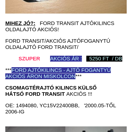
MIHEZ JÓ?:
FORD TRANSIT AJTÓKILINCS
OLDALAJTÓ AKCIÓS!
FORD TRANSIT/AKCIÓS AJTÓFOGANYTÚ
OLDALAJTÓ FORD TRANSIT/
SZUPER
AKCIÓS ÁR :
5250 FT / DB
***
FORD
AJTÓKILINCS - AJTÓ FOGANTYÚ
AKCIÓS ÁRON MISKOLCON
***
CSOMAGTÉRAJTÓ KILINCS KÜLSŐ
HÁTSÓ
FORD TRANSIT
AKCIÓS !!!
OE: 1494080, YC15V22400BB, '2000.05-TŐL
2006-IG