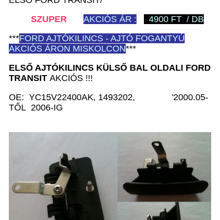
SZUPER
AKCIÓS ÁR :
4900 FT / DB
***
FORD
AJTÓKILINCS - AJTÓ FOGANTYÚ
AKCIÓS ÁRON MISKOLCON
***
ELSŐ AJTÓKILINCS KÜLSŐ BAL
OLDALI
FORD
TRANSIT
AKCIÓS !!!
OE: YC15V22400AK, 1493202, '2000.05-
TŐL 2006-IG