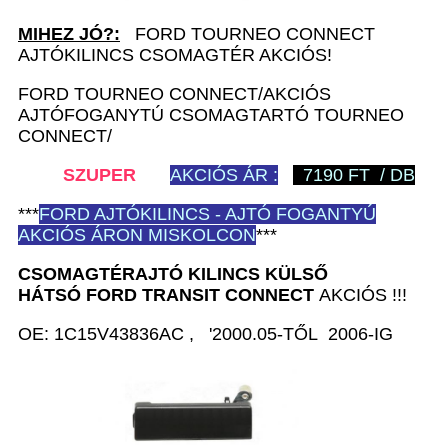
MIHEZ JÓ?:
FORD TOURNEO CONNECT
AJTÓKILINCS CSOMAGTÉR AKCIÓS!
FORD TOURNEO CONNECT/AKCIÓS
AJTÓFOGANYTÚ CSOMAGTARTÓ TOURNEO
CONNECT/
SZUPER
AKCIÓS ÁR :
7190 FT / DB
***
FORD
AJTÓKILINCS - AJTÓ FOGANTYÚ
AKCIÓS ÁRON MISKOLCON
***
CSOMAGTÉRAJTÓ KILINCS KÜLSŐ
HÁTSÓ
FORD TRANSIT CONNECT
AKCIÓS !!!
OE: 1C15V43836AC , '2000.05-TŐL 2006-IG