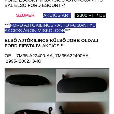
BAL ELSŐ FORD ESCORT7/
SZUPER
AKCIÓS ÁR :
2300 FT / DB
***
FORD
AJTÓKILINCS - AJTÓ FOGANTYÚ
AKCIÓS ÁRON MISKOLCON
***
ELSŐ AJTÓKILINCS KÜLSŐ JOBB
OLDALI
FORD
FIESTA IV.
AKCIÓS !!!
OE: 7M35-A22400-AA, 7M35A22400AA,
1995- 2002.IG-IG