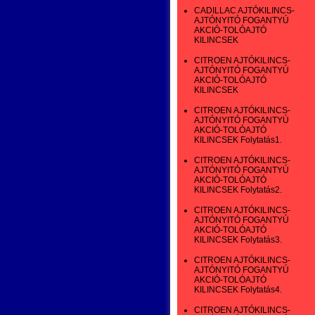
CADILLAC AJTÓKILINCS-
AJTÓNYITÓ FOGANTYÚ
AKCIÓ-TOLÓAJTÓ
KILINCSEK
CITROEN AJTÓKILINCS-
AJTÓNYITÓ FOGANTYÚ
AKCIÓ-TOLÓAJTÓ
KILINCSEK
CITROEN AJTÓKILINCS-
AJTÓNYITÓ FOGANTYÚ
AKCIÓ-TOLÓAJTÓ
KILINCSEK Folytatás1.
CITROEN AJTÓKILINCS-
AJTÓNYITÓ FOGANTYÚ
AKCIÓ-TOLÓAJTÓ
KILINCSEK Folytatás2.
CITROEN AJTÓKILINCS-
AJTÓNYITÓ FOGANTYÚ
AKCIÓ-TOLÓAJTÓ
KILINCSEK Folytatás3.
CITROEN AJTÓKILINCS-
AJTÓNYITÓ FOGANTYÚ
AKCIÓ-TOLÓAJTÓ
KILINCSEK Folytatás4.
CITROEN AJTÓKILINCS-