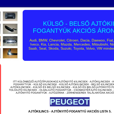
KÜLSŐ - BELSŐ AJTÓKI
FOGANTYÚK AKCIÓS ÁRON
Audi, BMW, Chevrolet, Citroen, Dacia, Daewoo, Fiat
Iveco, Kia, Lancia, Mazda, Mercedes, Mitsubishi, Ni
Saab, Seat, Skoda, Suzuki, Toyota, Volvo, VW minde
ITT KÜLÖNBÖZŐ AUTÓTÍPUSOKHOZ AJTÓNYITÓ KILINCSEK - AJTÓKILINCSEK - 
FOGANYTYÚK - KÜLSŐ KILINCSEK - KÜLSŐ AJTÓKILINCSEK - BELSŐ KILINCSE
AJTÓKILINCSEK - KÜLSŐ ÉS BELSŐ KILINCSEK - KÜLSŐ ÉS BELSŐ AJTÓNYITÓ 
TOLÓAJTÓ KILINCSEK - OLDALAJTÓ FOGANTYÚK - CSOMAGTÉR AJTÓ KILINCSEK 
AJTÓNYITÓ FOGANTYÚK - AJTÓZÁRAK - ZÁRHENGEREK TALÁLHATÓAK AKCI
PEUGEOT
AJTÓKILINCS - AJTÓNYITÓ FOGANTYÚ AKCIÓS LISTA 5.