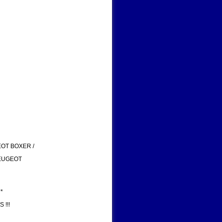
EOT BOXER /
PEUGEOT
**
 !!!