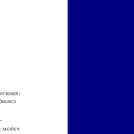
EOT BOXER /
ÓKILINCS
**
R
AKCIÓS !!!