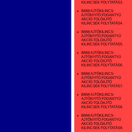
KILINCSEK FOLYTATÁS3.
BMW AJTÓKILINCS-
AJTÓNYITÓ FOGANTYÚ
AKCIÓ-TOLÓAJTÓ
KILINCSEK FOLYTATÁS4.
BMW AJTÓKILINCS-
AJTÓNYITÓ FOGANTYÚ
AKCIÓ-TOLÓAJTÓ
KILINCSEK FOLYTATÁS5.
BMW AJTÓKILINCS-
AJTÓNYITÓ FOGANTYÚ
AKCIÓ-TOLÓAJTÓ
KILINCSEK FOLYTATÁS6.
BMW AJTÓKILINCS-
AJTÓNYITÓ FOGANTYÚ
AKCIÓ-TOLÓAJTÓ
KILINCSEK FOLYTATÁS7.
BMW AJTÓKILINCS-
AJTÓNYITÓ FOGANTYÚ
AKCIÓ-TOLÓAJTÓ
KILINCSEK FOLYTATÁS8.
BMW AJTÓKILINCS-
AJTÓNYITÓ FOGANTYÚ
AKCIÓ-TOLÓAJTÓ
KILINCSEK FOLYTATÁS9.