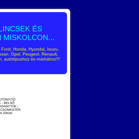
LINCSEK ÉS
 MISKOLCON...
, Ford, Honda, Hyundai, Isuzu,
ssan, Opel, Peugeot, Renault,
n, autótípushoz és márkához!!!
AJTÓNYITÓ
K - BELSŐ
FOGANYTÚK -
- CSOMAGTÉR
ÓS ÁRON