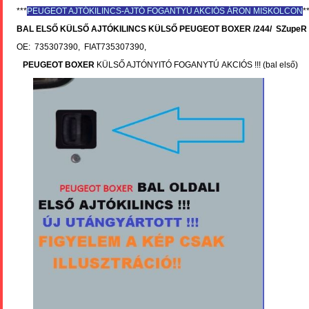
***
PEUGEOT
AJTÓKILINCS-AJTÓ FOGANTYÚ AKCIÓS ÁRON MISKOLCON
*
BAL ELSŐ KÜLSŐ AJTÓKILINCS KÜLSŐ
PEUGEOT BOXER /244/
SZupe
OE: 735307390, FIAT735307390,
PEUGEOT BOXER
KÜLSŐ AJTÓNYITÓ FOGANYTÚ AKCIÓS !!! (bal első)