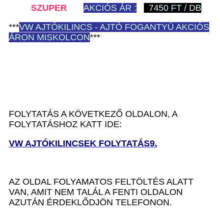
SZUPER
AKCIÓS ÁR :
7450 FT / DB
***
VW
AJTÓKILINCS - AJTÓ FOGANTYÚ AKCIÓS
ÁRON MISKOLCON
***
FOLYTATÁS A KÖVETKEZŐ OLDALON, A
FOLYTATÁSHOZ KATT IDE:
VW AJTÓKILINCSEK FOLYTATÁS9.
AZ OLDAL FOLYAMATOS FELTÖLTÉS ALATT
VAN, AMIT NEM TALÁL A FENTI OLDALON
AZUTÁN ÉRDEKLŐDJÖN TELEFONON.