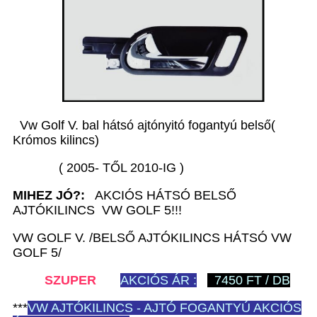
Vw Golf V. bal hátsó ajtónyitó fogantyú belső(
Krómos kilincs)
( 2005- TŐL 2010-IG )
MIHEZ JÓ?:
AKCIÓS HÁTSÓ BELSŐ
AJTÓKILINCS VW GOLF 5!!!
VW GOLF V. /BELSŐ AJTÓKILINCS HÁTSÓ VW
GOLF 5/
SZUPER
AKCIÓS ÁR :
7450 FT / DB
***
VW
AJTÓKILINCS - AJTÓ FOGANTYÚ AKCIÓS