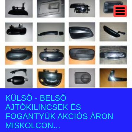
KÜLSŐ - BELSŐ
AJTÓKILINCSEK ÉS
FOGANTYÚK AKCIÓS ÁRON
MISKOLCON...