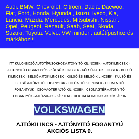
Audi, BMW, Chevrolet, Citroen, Dacia, Daewoo,
Fiat, Ford, Honda, Hyundai, Isuzu, Iveco, Kia,
Lancia, Mazda, Mercedes, Mitsubishi, Nissan,
Opel, Peugeot, Renault, Saab, Seat, Skoda,
Suzuki, Toyota, Volvo, VW minden, autótípushoz és
márkához!!!
ITT KÜLÖNBÖZŐ AUTÓTÍPUSOKHOZ AJTÓNYITÓ KILINCSEK - AJTÓKILINCSEK -
AJTÓNYITÓ FOGANYTYÚK - KÜLSŐ KILINCSEK - KÜLSŐ AJTÓKILINCSEK - BELSŐ
KILINCSEK - BELSŐ AJTÓKILINCSEK - KÜLSŐ ÉS BELSŐ KILINCSEK - KÜLSŐ ÉS
BELSŐ AJTÓNYITÓ FOGANYTÚK - TOLÓAJTÓ KILINCSEK - OLDALAJTÓ
FOGANTYÚK - CSOMAGTÉR AJTÓ KILINCSEK - CSOMAGTÉR AJTÓNYITÓ
FOGANTYÚK - AJTÓZÁRAK - ZÁRHENGEREK TALÁLHATÓAK AKCIÓS ÁRON
VOLKSWAGEN
AJTÓKILINCS - AJTÓNYITÓ FOGANTYÚ
AKCIÓS LISTA 9.