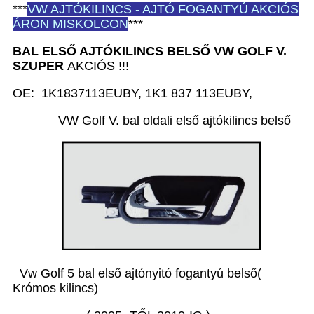
***
VW
AJTÓKILINCS - AJTÓ FOGANTYÚ AKCIÓS
ÁRON MISKOLCON
***
BAL ELSŐ AJTÓKILINCS BELSŐ VW GOLF V.
SZUPER
AKCIÓS !!!
OE: 1K1837113EUBY, 1K1 837 113EUBY,
VW Golf V. bal oldali első ajtókilincs belső
Vw Golf 5 bal első ajtónyitó fogantyú belső(
Krómos kilincs)