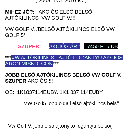
( 2005- TŐL 2010-IG )
MIHEZ JÓ?:
AKCIÓS ELSŐ BELSŐ
AJTÓKILINCS VW GOLF V.!!!
VW GOLF V. /BELSŐ AJTÓKILINCS ELSŐ VW
GOLF 5/
SZUPER
AKCIÓS ÁR :
7450 FT / DB
***
VW
AJTÓKILINCS - AJTÓ FOGANTYÚ AKCIÓS
ÁRON MISKOLCON
***
JOBB ELSŐ AJTÓKILINCS BELSŐ VW GOLF V.
SZUPER
AKCIÓS !!!
OE: 1K1837114EUBY, 1K1 837 114EUBY,
VW Golf5 jobb oldali első ajtókilincs belső
Vw Golf V. jobb első ajtónyitó fogantyú belső(