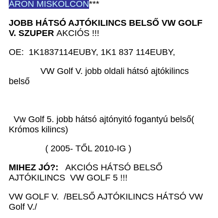
ÁRON MISKOLCON
***
JOBB HÁTSÓ AJTÓKILINCS BELSŐ VW GOLF
V.
SZUPER
AKCIÓS !!!
OE: 1K1837114EUBY, 1K1 837 114EUBY,
VW Golf V. jobb oldali hátsó ajtókilincs
belső
Vw Golf 5. jobb hátsó ajtónyitó fogantyú belső(
Krómos kilincs)
( 2005- TŐL 2010-IG )
MIHEZ JÓ?:
AKCIÓS HÁTSÓ BELSŐ
AJTÓKILINCS VW GOLF 5 !!!
VW GOLF V. /BELSŐ AJTÓKILINCS HÁTSÓ VW
Golf V./