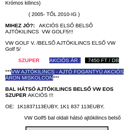
Krómos kilincs)
( 2005- TŐL 2010-IG )
MIHEZ JÓ?:
AKCIÓS ELSŐ BELSŐ
AJTÓKILINCS VW GOLF5!!!
VW GOLF V. /BELSŐ AJTÓKILINCS ELSŐ VW
Golf 5/
SZUPER
AKCIÓS ÁR :
7450 FT / DB
***
VW
AJTÓKILINCS - AJTÓ FOGANTYÚ AKCIÓS
ÁRON MISKOLCON
***
BAL HÁTSÓ AJTÓKILINCS BELSŐ VW EOS
SZUPER
AKCIÓS !!!
OE: 1K1837113EUBY, 1K1 837 113EUBY,
VW Golf5 bal oldali hátsó ajtókilincs belső