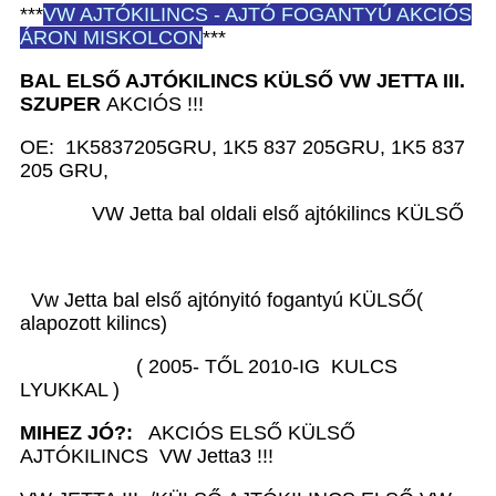
***
VW
AJTÓKILINCS - AJTÓ FOGANTYÚ AKCIÓS
ÁRON MISKOLCON
***
BAL ELSŐ AJTÓKILINCS KÜLSŐ VW JETTA III.
SZUPER
AKCIÓS !!!
OE: 1K5837205GRU, 1K5 837 205GRU, 1K5 837
205 GRU,
VW Jetta bal oldali első ajtókilincs KÜLSŐ
Vw Jetta bal első ajtónyitó fogantyú KÜLSŐ(
alapozott kilincs)
( 2005- TŐL 2010-IG KULCS
LYUKKAL )
MIHEZ JÓ?:
AKCIÓS ELSŐ KÜLSŐ
AJTÓKILINCS VW Jetta3 !!!