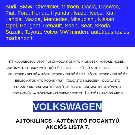
Audi, BMW, Chevrolet, Citroen, Dacia, Daewoo,
Fiat, Ford, Honda, Hyundai, Isuzu, Iveco, Kia,
Lancia, Mazda, Mercedes, Mitsubishi, Nissan,
Opel, Peugeot, Renault, Saab, Seat, Skoda,
Suzuki, Toyota, Volvo, VW minden, autótípushoz és
márkához!!!
ITT KÜLÖNBÖZŐ AUTÓTÍPUSOKHOZ AJTÓNYITÓ KILINCSEK - AJTÓKILINCSEK -
AJTÓNYITÓ FOGANYTYÚK - KÜLSŐ KILINCSEK - KÜLSŐ AJTÓKILINCSEK - BELSŐ
KILINCSEK - BELSŐ AJTÓKILINCSEK - KÜLSŐ ÉS BELSŐ KILINCSEK - KÜLSŐ ÉS
BELSŐ AJTÓNYITÓ FOGANYTÚK - TOLÓAJTÓ KILINCSEK - OLDALAJTÓ
FOGANTYÚK - CSOMAGTÉR AJTÓ KILINCSEK - CSOMAGTÉR AJTÓNYITÓ
FOGANTYÚK - AJTÓZÁRAK - ZÁRHENGEREK TALÁLHATÓAK AKCIÓS ÁRON
VOLKSWAGEN
AJTÓKILINCS - AJTÓNYITÓ FOGANTYÚ
AKCIÓS LISTA 7.