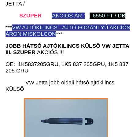
JETTA /
SZUPER
AKCIÓS ÁR :
6550 FT / DB
***
VW
AJTÓKILINCS - AJTÓ FOGANTYÚ AKCIÓS
ÁRON MISKOLCON
***
JOBB HÁTSÓ AJTÓKILINCS KÜLSŐ VW JETTA
III.
SZUPER
AKCIÓS !!!
OE: 1K5837205GRU, 1K5 837 205GRU, 1K5 837
205 GRU
VW Jetta jobb oldali hátsó ajtókilincs
KÜLSŐ