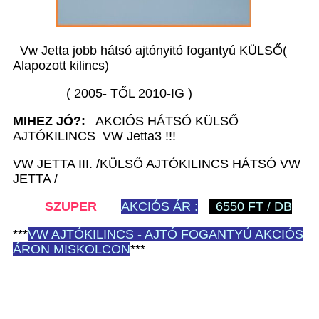
Vw Jetta jobb hátsó ajtónyitó fogantyú KÜLSŐ(
Alapozott kilincs)
( 2005- TŐL 2010-IG )
MIHEZ JÓ?:
AKCIÓS HÁTSÓ KÜLSŐ
AJTÓKILINCS VW Jetta3 !!!
VW JETTA III. /KÜLSŐ AJTÓKILINCS HÁTSÓ VW
JETTA /
SZUPER
AKCIÓS ÁR :
6550 FT / DB
***
VW
AJTÓKILINCS - AJTÓ FOGANTYÚ AKCIÓS
ÁRON MISKOLCON
***