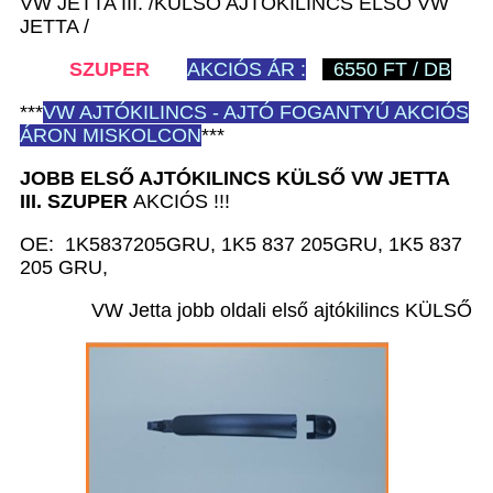
VW JETTA III. /KÜLSŐ AJTÓKILINCS ELSŐ VW
JETTA /
SZUPER
AKCIÓS ÁR :
6550 FT / DB
***
VW
AJTÓKILINCS - AJTÓ FOGANTYÚ AKCIÓS
ÁRON MISKOLCON
***
JOBB ELSŐ AJTÓKILINCS KÜLSŐ VW JETTA
III.
SZUPER
AKCIÓS !!!
OE: 1K5837205GRU, 1K5 837 205GRU, 1K5 837
205 GRU,
VW Jetta jobb oldali első ajtókilincs KÜLSŐ