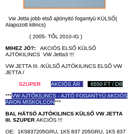
Vw Jetta jobb első ajtónyitó fogantyú KÜLSŐ(
Alapozott kilincs)
( 2005- TŐL 2010-IG )
MIHEZ JÓ?:
AKCIÓS ELSŐ KÜLSŐ
AJTÓKILINCS VW Jetta3 !!!
VW JETTA III. /KÜLSŐ AJTÓKILINCS ELSŐ VW
JETTA /
SZUPER
AKCIÓS ÁR :
6550 FT / DB
***
VW
AJTÓKILINCS - AJTÓ FOGANTYÚ AKCIÓS
ÁRON MISKOLCON
***
BAL HÁTSÓ AJTÓKILINCS KÜLSŐ VW JETTA
III.
SZUPER
AKCIÓS !!!
OE: 1K5837205GRU, 1K5 837 205GRU, 1K5 837