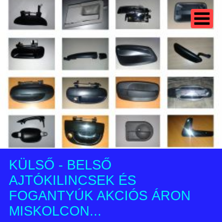
KÜLSŐ - BELSŐ
AJTÓKILINCSEK ÉS
FOGANTYÚK AKCIÓS ÁRON
MISKOLCON...